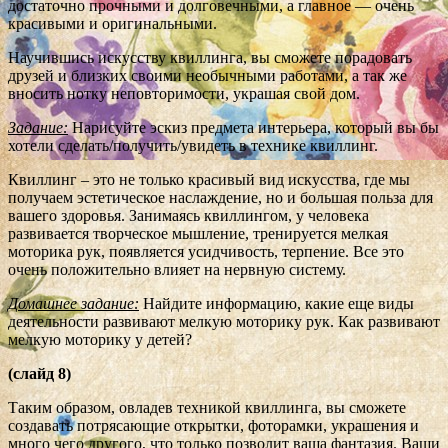
достаточно прочными и долговечными, а главное — очень
красивыми и оригинальными.
Научившись искусству квиллинга, вы сможете порадовать
друзей и близких своими необычными работами, а так же
вносить нотку неповторимости, украшая свой дом.
Задание:
Нарисуйте эскиз предмета интерьера, который вы бы
хотели сделать/получить/увидеть в технике квиллинг.
Квиллинг – это не только красивый вид искусства, где мы
получаем эстетическое наслаждение, но и большая польза для
вашего здоровья. Занимаясь квиллингом, у человека
развивается творческое мышление, тренируется мелкая
моторика рук, появляется усидчивость, терпение. Все это
очень положительно влияет на нервную систему.
Домашнее задание:
Найдите информацию, какие еще виды
деятельности развивают мелкую моторику рук. Как развивают
мелкую моторику у детей?
(слайд 8)
Таким образом, овладев техникой квиллинга, вы сможете
создавать потрясающие открытки, фоторамки, украшения и
много чего другого, что только позволит ваша фантазия. Ваши