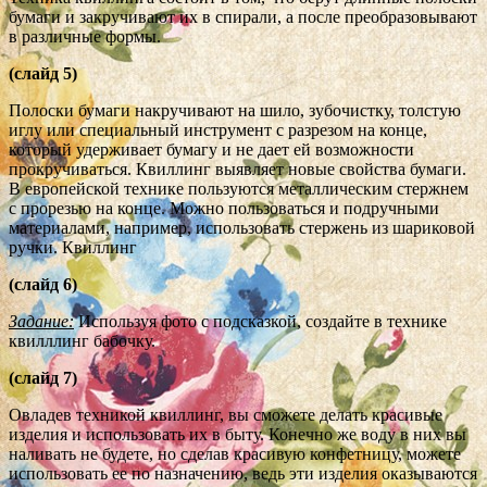
бумаги и закручивают их в спирали, а после преобразовывают
в различные формы.
(слайд 5)
Полоски бумаги накручивают на шило, зубочистку, толстую
иглу или специальный инструмент с разрезом на конце,
который удерживает бумагу и не дает ей возможности
прокручиваться. Квиллинг выявляет новые свойства бумаги.
В европейской технике пользуются металлическим стержнем
с прорезью на конце. Можно пользоваться и подручными
материалами, например, использовать стержень из шариковой
ручки. Квиллинг
(слайд 6)
Задание:
Используя фото с подсказкой, создайте в технике
квилллинг бабочку.
(слайд 7)
Овладев техникой квиллинг, вы сможете делать красивые
изделия и использовать их в быту. Конечно же воду в них вы
наливать не будете, но сделав красивую конфетницу, можете
использовать ее по назначению, ведь эти изделия оказываются