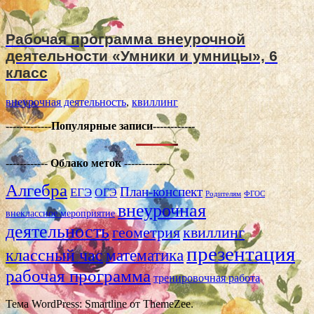
Рабочая программа внеурочной
деятельности «Умники и умницы», 6
класс
внеурочная деятельность
,
квиллинг
-------------
Популярные записи------------
------------
Облако меток
-------------
Алгебра
План-конспект
ЕГЭ
ОГЭ
Родителям
ФГОС
внеурочная
внеклассное мероприятие
деятельность
геометрия
квиллинг
презентация
классный час
математика
рабочая программа
тренировочная работа
Тема WordPress: Smartline от ThemeZee.