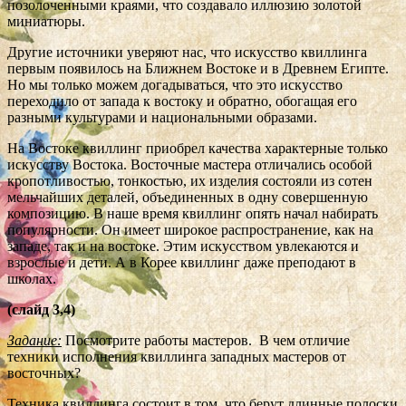
позолоченными краями, что создавало иллюзию золотой
миниатюры.
Другие источники уверяют нас, что искусство квиллинга
первым появилось на Ближнем Востоке и в Древнем Египте.
Но мы только можем догадываться, что это искусство
переходило от запада к востоку и обратно, обогащая его
разными культурами и национальными образами.
На Востоке квиллинг приобрел качества характерные только
искусству Востока. Восточные мастера отличались особой
кропотливостью, тонкостью, их изделия состояли из сотен
мельчайших деталей, объединенных в одну совершенную
композицию. В наше время квиллинг опять начал набирать
популярности. Он имеет широкое распространение, как на
западе, так и на востоке. Этим искусством увлекаются и
взрослые и дети. А в Корее квиллинг даже преподают в
школах.
(слайд 3,4)
Задание:
Посмотрите работы мастеров. В чем отличие
техники исполнения квиллинга западных мастеров от
восточных?
Техника квиллинга состоит в том, что берут длинные полоски