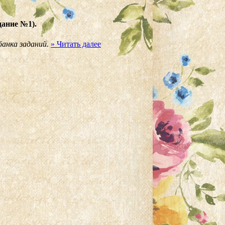
дание №1).
банка заданий.
» Читать далее