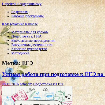
Перейти к содержимому
Родителям
Рабочие программы
# Математика в школе
Материалы для уроков
Подготовка к ГИА
Внеклассные мероприятия
Внеурочная деятельность
Классное руководство
Методичка
Метка:
ЕГЭ
Устная работа при подготовке к ЕГЭ по
19.10.2016
nataadm
Подготовка к ГИА