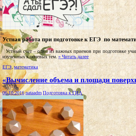
Устная работа при подготовке к ЕГЭ по математи
Устный счет – один из важных приемов при подготовке учащи
изученных ключевых тем.
» Читать далее
ЕГЭ
,
математика
«Вычисление объема и площади поверхн
06.10.2016
nataadm
Подготовка к ГИА