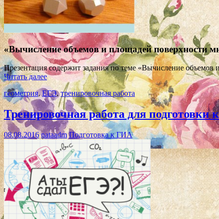
«Вычисление объемов и площадей поверхности мн
Презентация содержит задания по теме «Вычисление объемов 
Читать далее
геометрия
,
ЕГЭ
,
тренировочная работа
Тренировочная работа для подготовки 
08.08.2016
nataadm
Подготовка к ГИА