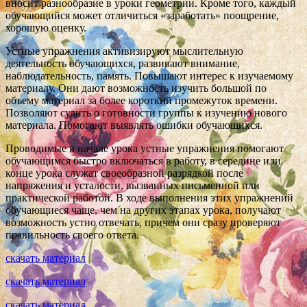
вносит разнообразие в уроки геометрии. Кроме того, каждый
обучающийся может отличиться «заработать» поощрение,
хорошую оценку.
Устные упражнения активизируют мыслительную
деятельность обучающихся, развивают внимание,
наблюдательность, память. Повышают интерес к изучаемому
материалу. Они дают возможность изучить большой по
объему материал за более короткий промежуток времени.
Позволяют судить о готовности группы к изучению нового
материала. Помогают выявлять ошибки обучающихся.
Проводимые в начале урока устные упражнения помогают
обучающимся быстро включаться в работу, в середине или
конце урока служат своеобразной разрядкой после
напряжения и усталости, вызванных письменной или
практической работой. В ходе выполнения этих упражнений
обучающиеся чаще, чем на других этапах урока, получают
возможность устно отвечать, причем они сразу проверяют
правильность своего ответа.
скачать материал
скачать материал
скачать материал