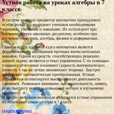
Устная работа на уроках алгебры в 7
классе
В системе учебных предметов математике принадлежит
особая роль. Она вооружает учеников необходимыми
знаниями, умениями и навыками. Их используют при
изучении других школьных дисциплин, особенно при
изучении геометрии, алгебры, физики и информатики.
Главная задача изучения курса математики является
формирование у школьников прочных вычислительных
навыков. Одним из средств, способствующих решению
данной задачи, являются устные упражнения. С их помощью
учащиеся отчетливее понимают сущность математических
понятий, а так же лучше запоминают теоремы. Быстрее
выполняют математические преобразования. Устные
упражнения активизируют мыслительную деятельность
учащихся. Развивают внимание, наблюдательность, память,
речь, быстроту реакции, повышают интерес к изучаемому
материалу.
В предоставленном материале содержатся устные упражнения
по некоторым темам алгебры в 7 классе.
скачать материал