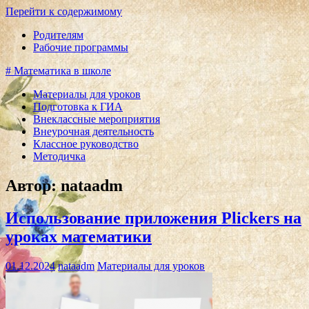
Перейти к содержимому
Родителям
Рабочие программы
# Математика в школе
Материалы для уроков
Подготовка к ГИА
Внеклассные мероприятия
Внеурочная деятельность
Классное руководство
Методичка
Автор:
nataadm
Использование приложения Plickers на
уроках математики
01.12.2024
nataadm
Материалы для уроков