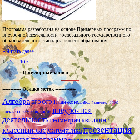
Программа разработана на основе Примерных программ по
внеурочной деятельности Федерального государственного
образовательного стандарта общего образования.
» Читать далее
1
2
3
…
10
»
-------------
Популярные записи------------
------------
Облако меток
-------------
Алгебра
План-конспект
ЕГЭ
ОГЭ
Родителям
ФГОС
внеурочная
внеклассное мероприятие
деятельность
геометрия
квиллинг
презентация
классный час
математика
рабочая программа