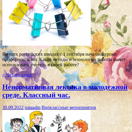
Во всех российских школах с 1 сентября начались уроки
профориентации. Какие методы и технологии работы может
использовать учитель в своей работе?
» Читать далее
Ненормативная лексика в молодежной
среде. Классный час.
30.09.2022
nataadm
Внеклассные мероприятия