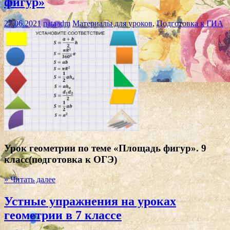
фигур»
27.06.2021
nataadm
Материалы для уроков
,
Подготовка к ГИА
Урок геометрии по теме «Площадь фигур». 9
класс(подготовка к ОГЭ)
» Читать далее
Устные упражнения на уроках
геометрии в 7 классе