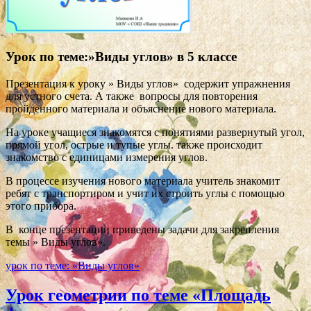
Урок по теме:»Виды углов» в 5 классе
Презентация к уроку » Виды углов» содержит упражнения
для устного счета. А также вопросы для повторения
пройденного материала и объяснение нового материала.
На уроке учащиеся знакомятся с понятиями развернутый угол,
прямой угол, острые и тупые углы. также происходит
знакомство с единицами измерения углов.
В процессе изучения нового материала учитель знакомит
ребят с транспортиром и учит их строить углы с помощью
этого прибора.
В конце презентации приведены задачи для закрепления
темы » Виды углов».
урок по теме: «Виды углов»
Урок геометрии по теме «Площадь