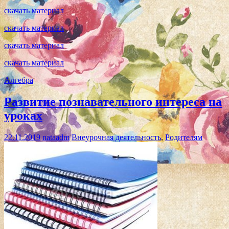
скачать материал
скачать материал
скачать материал
скачать материал
Алгебра
Развитие познавательного интереса на
уроках
22.11.2019
nataadm
Внеурочная деятельность
,
Родителям