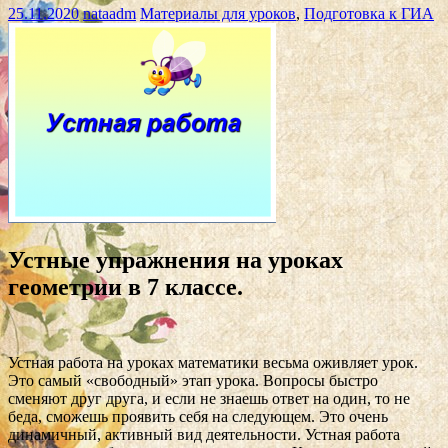
25.11.2020
nataadm
Материалы для уроков
,
Подготовка к ГИА
Устные упражнения на уроках
геометрии в 7 классе.
Устная работа на уроках математики весьма оживляет урок.
Это самый «свободный» этап урока. Вопросы быстро
сменяют друг друга, и если не знаешь ответ на один, то не
беда, сможешь проявить себя на следующем. Это очень
динамичный, активный вид деятельности. Устная работа