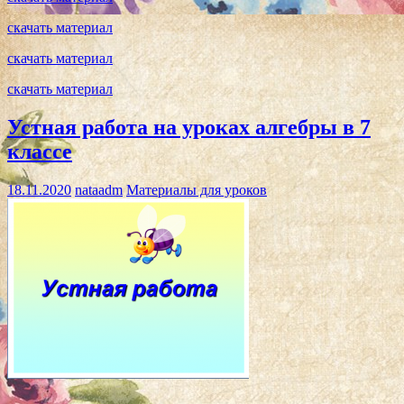
скачать материал
скачать материал
скачать материал
Устная работа на уроках алгебры в 7
классе
18.11.2020
nataadm
Материалы для уроков