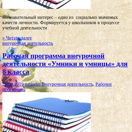
Познавательный интерес – одно из социально значимых
качеств личности. Формируется у школьников в процессе
учебной деятельности
» Читать далее
внеурочная деятельность
Рабочая программа внеурочной
деятельности «Умники и умницы» для
8 класса
29.09.2019
nataadm
Внеурочная деятельность
,
Рабочие
программы