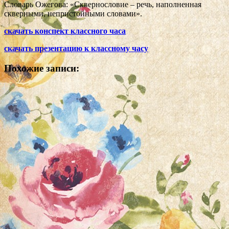
Словарь Ожегова: «Сквернословие – речь, наполненная
скверными, непристойными словами».
скачать конспект классного часа
скачать презентацию к классному часу
Похожие записи: