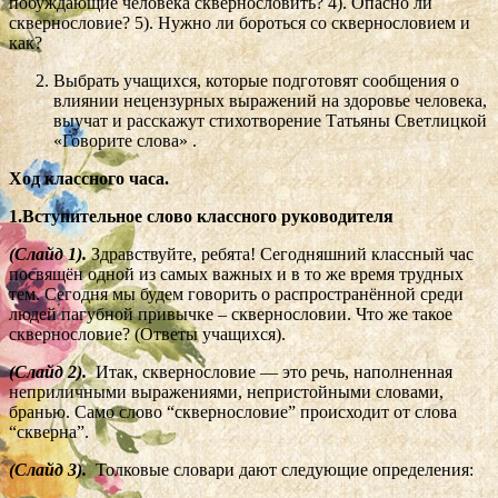
побуждающие человека сквернословить? 4). Опасно ли
сквернословие? 5). Нужно ли бороться со сквернословием и
как?
Выбрать учащихся, которые подготовят сообщения о
влиянии нецензурных выражений на здоровье человека,
выучат и расскажут стихотворение Татьяны Светлицкой
«Говорите слова» .
Ход классного часа.
1.Вступительное слово классного руководителя
(Слайд 1).
Здравствуйте, ребята! Сегодняшний классный час
посвящён одной из самых важных и в то же время трудных
тем. Сегодня мы будем говорить о распространённой среди
людей пагубной привычке – сквернословии. Что же такое
сквернословие? (Ответы учащихся).
(Слайд 2).
Итак, сквернословие — это речь, наполненная
неприличными выражениями, непристойными словами,
бранью. Само слово “сквернословие” происходит от слова
“скверна”.
(Слайд 3).
Толковые словари дают следующие определения: