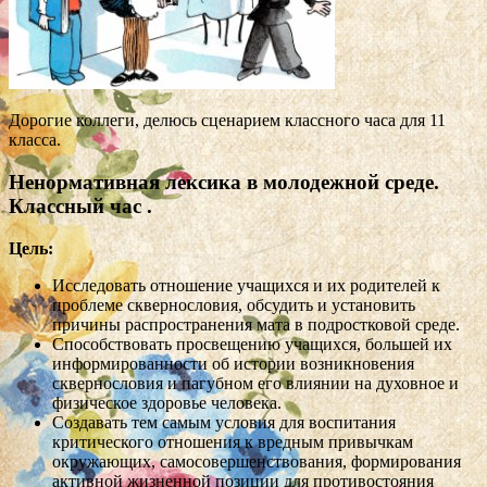
Дорогие коллеги, делюсь сценарием классного часа для 11
класса.
Ненормативная лексика в молодежной среде.
Классный час .
Цель:
Исследовать отношение учащихся и их родителей к
проблеме сквернословия, обсудить и установить
причины распространения мата в подростковой среде.
Способствовать просвещению учащихся, большей их
информированности об истории возникновения
сквернословия и пагубном его влиянии на духовное и
физическое здоровье человека.
Создавать тем самым условия для воспитания
критического отношения к вредным привычкам
окружающих, самосовершенствования, формирования
активной жизненной позиции для противостояния