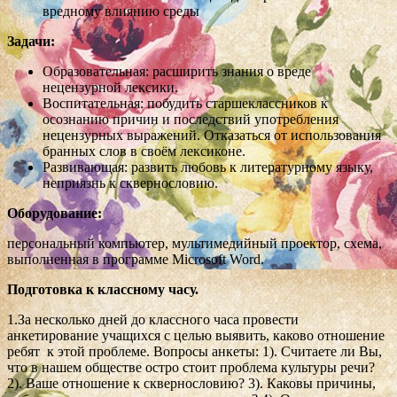
вредному влиянию среды
Задачи:
Образовательная: расширить знания о вреде
нецензурной лексики.
Воспитательная: побудить старшеклассников к
осознанию причин и последствий употребления
нецензурных выражений. Отказаться от использования
бранных слов в своём лексиконе.
Развивающая: развить любовь к литературному языку,
неприязнь к сквернословию.
Оборудование:
персональный компьютер, мультимедийный проектор, схема,
выполненная в программе Microsoft Word.
Подготовка к классному часу.
1.За несколько дней до классного часа провести
анкетирование учащихся с целью выявить, каково отношение
ребят к этой проблеме. Вопросы анкеты: 1). Считаете ли Вы,
что в нашем обществе остро стоит проблема культуры речи?
2). Ваше отношение к сквернословию? 3). Каковы причины,