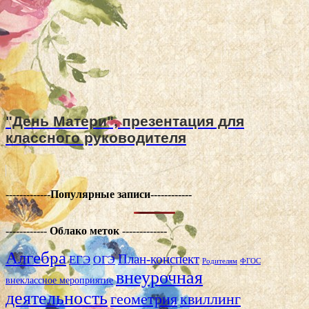
"День Матери", презентация для
классного руководителя
-------------
Популярные записи------------
------------
Облако меток
-------------
Алгебра
План-конспект
ЕГЭ
ОГЭ
Родителям
ФГОС
внеурочная
внеклассное мероприятие
деятельность
геометрия
квиллинг