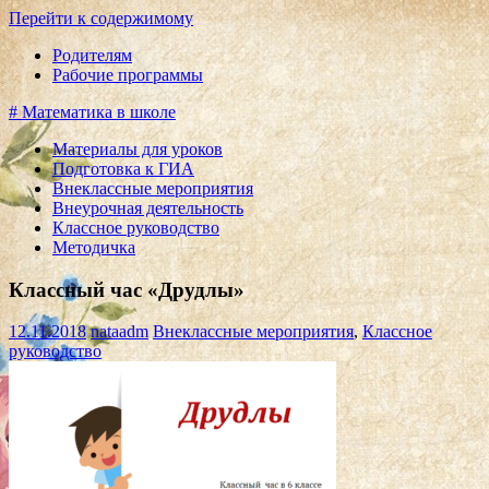
Перейти к содержимому
Родителям
Рабочие программы
# Математика в школе
Материалы для уроков
Подготовка к ГИА
Внеклассные мероприятия
Внеурочная деятельность
Классное руководство
Методичка
Классный час «Друдлы»
12.11.2018
nataadm
Внеклассные мероприятия
,
Классное
руководство