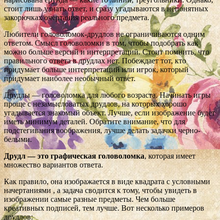
стоит лишь узнать ответ, и сразу угадываются в непонятных
закорючках очертания реального предмета.
Любители головоломок-друдлов не ограничиваются одним
ответом. Смысл головоломки в том, чтобы подобрать как
можно больше версий и интерпретаций. Стоит помнить, что
правильного ответа в друдлах нет. Побеждает тот, кто
придумает больше интерпретаций или игрок, который
придумает наиболее необычный ответ.
Друдлы — головоломка для любого возраста. Начинать игры
проще с незамысловатых друдлов, на которых хорошо
угадывается знакомый объект. Лучше, если изображение будет
иметь минимум деталей. Обратите внимание, что для
подстегивания воображения, лучше делать задачки черно-
белыми.
Друдл — это графическая головоломка
, которая имеет
множество вариантов ответа.
Как правило, она изображается в виде квадрата с условными
начертаниями , а задача сводится к тому, чтобы увидеть в
изображении самые разные предметы. Чем больше
креативных подписей, тем лучше. Вот несколько примеров
друдлов: