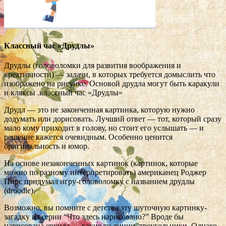
Классный час «Друдлы»
Друдлы (головоломки для развития воображения и
креативности) — задачи, в которых требуется домыслить что
изображено на рисунке. Основой друдла могут быть каракули
и кляксы .классный час «Друдлы»
Друдл — это не законченная картинка, которую нужно
додумать или дорисовать. Лучший ответ — тот, который сразу
мало кому приходит в голову, но стоит его услышать — и
решение кажется очевидным. Особенно ценится
оригинальность и юмор.
На основе незаконченных картинок (картинок, которые
можно по разному интерпретировать) американец Роджер
Пирс придумал игру-головоломку с названием друдлы
(droodle).
Возможно, вы помните с детства эту шуточную картинку-
загадку из серии “Что здесь нарисовано?” Вроде бы
нарисована ерунда — какие то линии, треугольники. Однако,