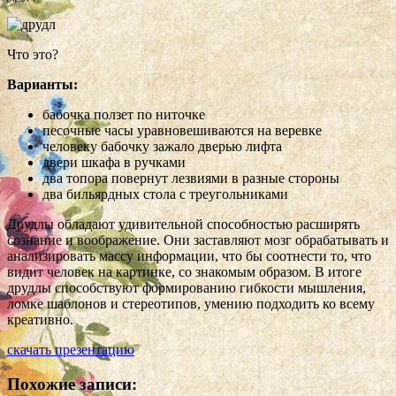
Что это?
Варианты:
бабочка ползет по ниточке
песочные часы уравновешиваются на веревке
человеку бабочку зажало дверью лифта
двери шкафа в ручками
два топора повернут лезвиями в разные стороны
два бильярдных стола с треугольниками
Друдлы обладают удивительной способностью расширять
сознание и воображение. Они заставляют мозг обрабатывать и
анализировать массу информации, что бы соотнести то, что
видит человек на картинке, со знакомым образом. В итоге
друдлы способствуют формированию гибкости мышления,
ломке шаблонов и стереотипов, умению подходить ко всему
креативно.
скачать презентацию
Похожие записи: