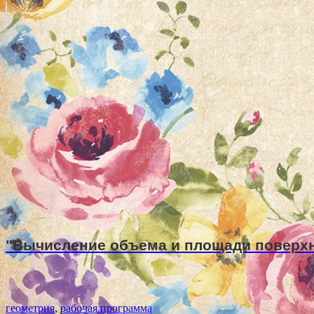
"Вычисление объема и площади поверхно
геометрия
,
рабочая программа