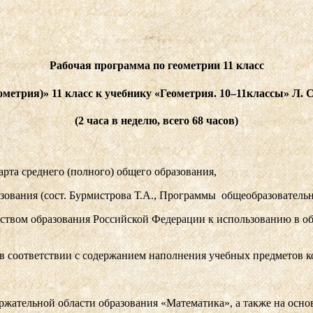
Рабочая программа по геометрии 11 класс
етрия)» 11 класс к учебнику «Геометрия. 10–11классы» Л. С.
(2 часа в неделю, всего 68 часов)
рта среднего (полного) общего образования,
ования (сост. Бурмистрова Т.А., Программы общеобразовательны
ством образования Российской Федерации к использованию в о
 в соответствии с содержанием наполнения учебных предметов к
ржательной области образования «Математика», а также на основ