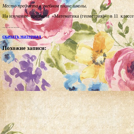
Место предмета в учебном плане школы.
На изучение
предмета «Математика (геометрия)» в 11 классе о
………..
скачать материал
Похожие записи: