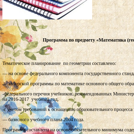
Программа по предмету «Математика (геом
Тематическое планирование по геометрии составлено:
— на основе федерального компонента государственного станда
— авторской программы по математике основного общего образ
-федерального перечня учебников, рекомендованных Министер
на 2016-2017 учебный год,
-с учетом требований к оснащению образовательного процесса
— базисного учебного плана 2004 года.
Программа составлена на основе обязательного минимума соде