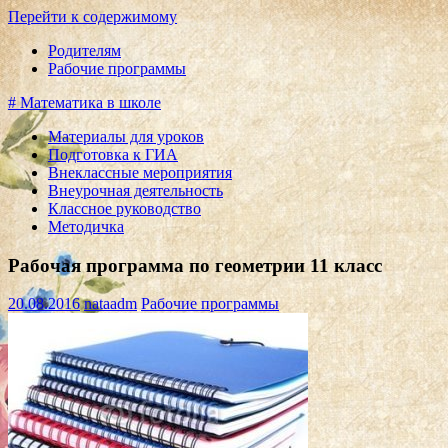
Перейти к содержимому
Родителям
Рабочие программы
# Математика в школе
Материалы для уроков
Подготовка к ГИА
Внеклассные мероприятия
Внеурочная деятельность
Классное руководство
Методичка
Рабочая программа по геометрии 11 класс
20.08.2016
nataadm
Рабочие программы