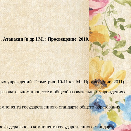
 Атанасян [и др.],М. : Просвещение, 2010
.
х учреждений. Геометрия. 10-11 кл. М.: Просвещение, 2011)
бразовательном процессе в общеобразовательных учреждениях
омпонента государственного стандарта общего образования,
е федерального компонента государственного стандарта.