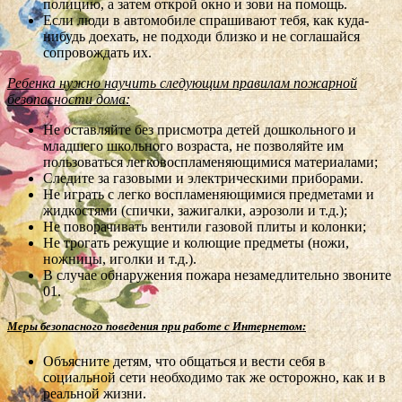
полицию, а затем открой окно и зови на помощь.
Если люди в автомобиле спрашивают тебя, как куда-
нибудь доехать, не подходи близко и не соглашайся
сопровождать их.
Ребенка нужно научить следующим правилам пожарной
безопасности дома:
Не оставляйте без присмотра детей дошкольного и
младшего школьного возраста, не позволяйте им
пользоваться легковоспламеняющимися материалами;
Следите за газовыми и электрическими приборами.
Не играть с легко воспламеняющимися предметами и
жидкостями (спички, зажигалки, аэрозоли и т.д.);
Не поворачивать вентили газовой плиты и колонки;
Не трогать режущие и колющие предметы (ножи,
ножницы, иголки и т.д.).
В случае обнаружения пожара незамедлительно звоните
01.
Меры безопасного поведения при работе с Интернетом:
Объясните детям, что общаться и вести себя в
социальной сети необходимо так же осторожно, как и в
реальной жизни.