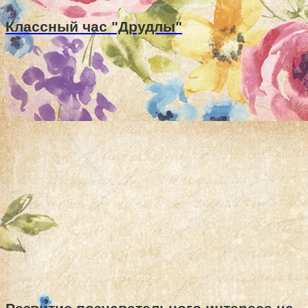
Классный час "Друдлы"