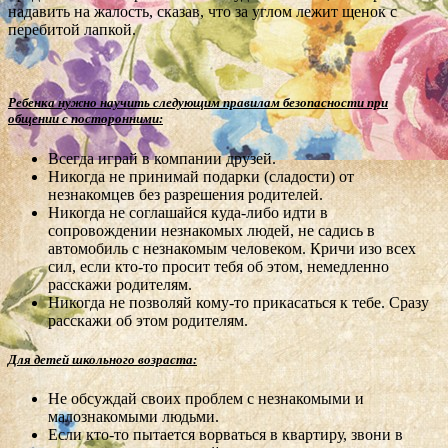
надавить на жалость, сказав, что за углом лежит щенок с
перебитой лапкой.
Ребенка нужно научить следующим правилам безопасности при
общении с посторонними:
Всегда играй в компании друзей.
Никогда не принимай подарки (сладости) от
незнакомцев без разрешения родителей.
Никогда не соглашайся куда-либо идти в
сопровождении незнакомых людей, не садись в
автомобиль с незнакомым человеком. Кричи изо всех
сил, если кто-то просит тебя об этом, немедленно
расскажи родителям.
Никогда не позволяй кому-то прикасаться к тебе. Сразу
расскажи об этом родителям.
Для детей школьного возраста:
Не обсуждай своих проблем с незнакомыми и
малознакомыми людьми.
Если кто-то пытается ворваться в квартиру, звони в