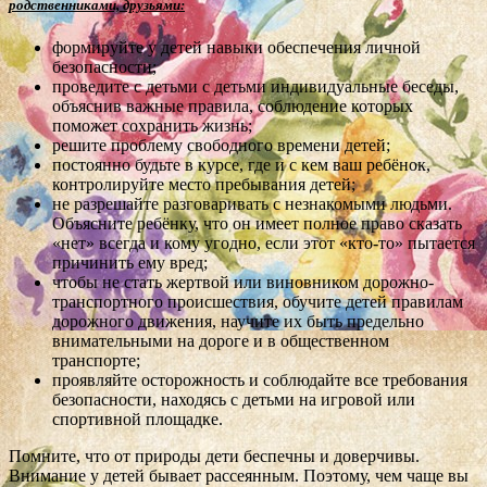
родственниками, друзьями:
формируйте у детей навыки обеспечения личной
безопасности;
проведите с детьми с детьми индивидуальные беседы,
объяснив важные правила, соблюдение которых
поможет сохранить жизнь;
решите проблему свободного времени детей;
постоянно будьте в курсе, где и с кем ваш ребёнок,
контролируйте место пребывания детей;
не разрешайте разговаривать с незнакомыми людьми.
Объясните ребёнку, что он имеет полное право сказать
«нет» всегда и кому угодно, если этот «кто-то» пытается
причинить ему вред;
чтобы не стать жертвой или виновником дорожно-
транспортного происшествия, обучите детей правилам
дорожного движения, научите их быть предельно
внимательными на дороге и в общественном
транспорте;
проявляйте осторожность и соблюдайте все требования
безопасности, находясь с детьми на игровой или
спортивной площадке.
Помните, что от природы дети беспечны и доверчивы.
Внимание у детей бывает рассеянным. Поэтому, чем чаще вы