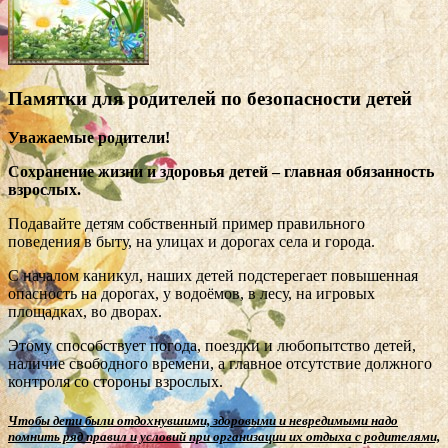
Памятки для родителей по безопасности детей
Уважаемые родители!
Сохранение жизни и здоровья детей – главная обязанность
взрослых.
Подавайте детям собственный пример правильного
поведения в быту, на улицах и дорогах села и города.
С началом каникул, наших детей подстерегает повышенная
опасность на дорогах, у водоёмов, в лесу, на игровых
площадках, во дворах.
Этому способствует погода, поездки и любопытство детей,
наличие свободного времени, а главное отсутствие должного
контроля со стороны взрослых.
Чтобы дети были отдохнувшими, здоровыми и невредимыми надо
помнить ряд правил и условий при организации их отдыха с родителями,