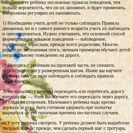
напоминаете ребёнку несложные правила поведения, тем
больше вероятность, что он их запомнит, и будет применять.
Вы должны регулярно их напоминать.
1) Необходимо учить детей не только соблюдать Правила
движения, но и с самого раннего возраста учить их наблюдать
и ориентироваться. Нужно учитывать, что основной способ
формирования навыков поведения — наблюдение,
подражание взрослым, прежде всего родителям. Многие
родители, не понимая этого, личным примером обучают детей
неправильному поведению на дороге.
2) Находясь с ребёнком на проезжей части, не спешите,
переходите дорогу размеренным шагом. Иначе вы научите
спешить там, где надо наблюдать и соблюдать правила
безопасности.
3) Не посылайте ребенка переходить или перебегать дорогу
впереди вас — этим вы обучаете его переходить через дорогу,
не глядя по сторонам. Маленького ребенка надо крепко
держать за руку, быть готовым удержать при попытке
вырваться — это типичная причина несчастных случаев.
4) Учите ребенка смотреть. У ребенка должен быть выработан
твердый навык: прежде, чем сделать первый шаг с тротуара,