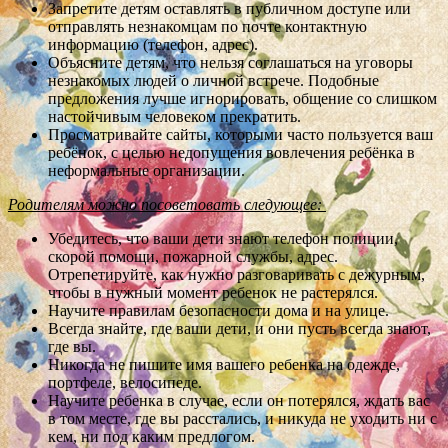
Запретите детям оставлять в публичном доступе или
отправлять незнакомцам по почте контактную
информацию (телефон, адрес).
Объясните детям, что нельзя соглашаться на уговоры
незнакомых людей о личной встрече. Подобные
предложения лучше игнорировать, общение со слишком
настойчивым человеком прекратить.
Просматривайте сайты, которыми часто пользуется ваш
ребёнок, с целью недопущения вовлечения ребёнка в
неформальные организации.
Родителям можно посоветовать следующее:
Убедитесь, что ваши дети знают телефон полиции,
скорой помощи, пожарной службы, адрес.
Отрепетируйте, как нужно разговаривать с дежурным,
чтобы в нужный момент ребенок не растерялся.
Научите правилам безопасности дома и на улице.
Всегда знайте, где ваши дети, и они пусть всегда знают,
где вы.
Никогда не пишите имя вашего ребенка на одежде,
портфеле, велосипеде.
Научите ребенка в случае, если он потерялся, ждать вас
в том месте, где вы расстались, и никуда не уходить ни с
кем, ни под каким предлогом.