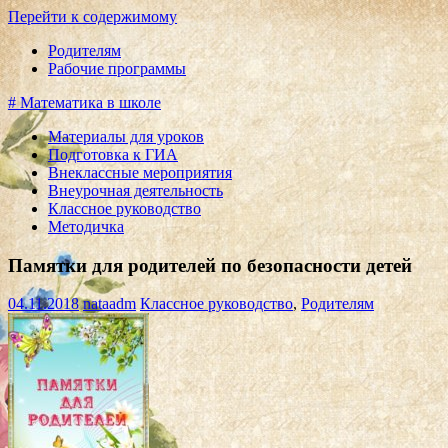
Перейти к содержимому
Родителям
Рабочие программы
# Математика в школе
Материалы для уроков
Подготовка к ГИА
Внеклассные мероприятия
Внеурочная деятельность
Классное руководство
Методичка
Памятки для родителей по безопасности детей
04.11.2018
nataadm
Классное руководство
,
Родителям