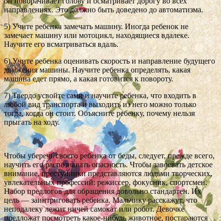
он поворачивает голову и осматривает дорогу во всех
направлениях. Это должно быть доведено до автоматизма.
5) Учите ребенка замечать машину. Иногда ребенок не
замечает машину или мотоцикл, находящиеся вдалеке.
Научите его всматриваться вдаль.
6) Учите ребенка оценивать скорость и направление будущего
движения машины. Научите ребенка определять, какая
машина едет прямо, а какая готовится к повороту.
7) Твердо усвойте сами и научите ребенка, что входить в
любой вид транспорта и выходить из него можно только
тогда, когда он стоит. Объясните ребенку, почему нельзя
прыгать на ходу.
Чтобы уберечь своего ребенка от беды, следует, прежде всего,
научить его распознавать опасность. Чтобы завоевать детское
внимание, преступники представляются людьми творческих,
увлекательных профессий: режиссер, фокусник, спортсмен.
Набор предлогов для обращения довольно стандартен. Их
цель — заинтриговать ребенка. Мальчику расскажут, что
неподалеку лежит ничей самокат или робот. Девочке
предложат посмотреть какое-нибудь животное, постараются