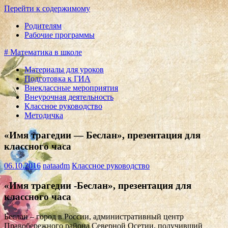
Перейти к содержимому
Родителям
Рабочие программы
# Математика в школе
Материалы для уроков
Подготовка к ГИА
Внеклассные мероприятия
Внеурочная деятельность
Классное руководство
Методичка
«Имя трагедии — Беслан», презентация для
классного часа
06.10.2016
nataadm
Классное руководство
«Имя трагедии -Беслан», презентация для
классного часа
Беслан – город в России, административный центр
Правобережного района Северной Осетии,
получивший