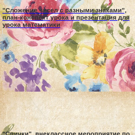
"Сложение чисел с разными знаками",
план-конспект урока и презентация для
урока математики
"Спички", внеклассное мероприятие по