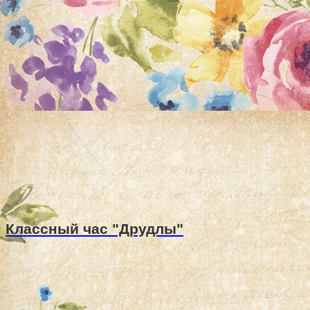
Классный час "Друдлы"