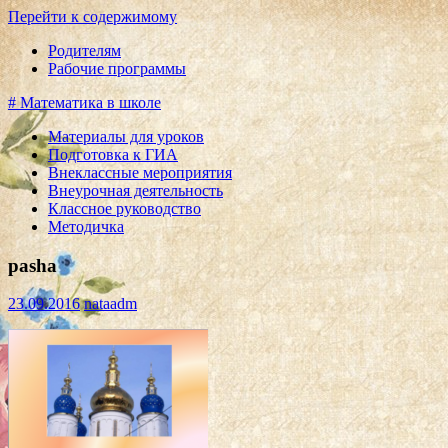
Перейти к содержимому
Родителям
Рабочие программы
# Математика в школе
Материалы для уроков
Подготовка к ГИА
Внеклассные мероприятия
Внеурочная деятельность
Классное руководство
Методичка
pasha
23.09.2016
nataadm