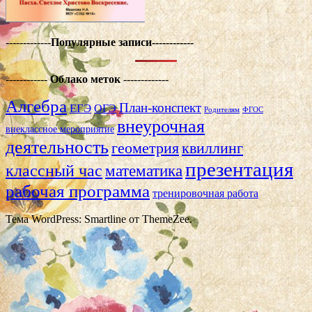
-------------
Популярные записи------------
------------
Облако меток
-------------
Алгебра
План-конспект
ЕГЭ
ОГЭ
Родителям
ФГОС
внеурочная
внеклассное мероприятие
деятельность
геометрия
квиллинг
презентация
классный час
математика
рабочая программа
тренировочная работа
Тема WordPress: Smartline от ThemeZee.