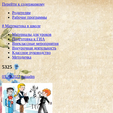
Перейти к содержимому
Родителям
Рабочие программы
# Математика в школе
Материалы для уроков
Подготовка к ГИА
Внеклассные мероприятия
Внеурочная деятельность
Классное руководство
Методичка
5325
05.10.2022
nataadm