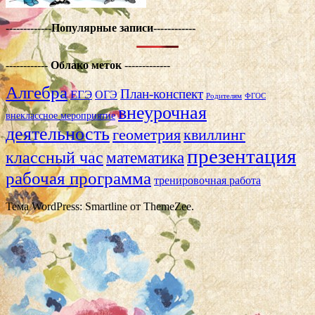
-------------
Популярные записи------------
------------
Облако меток
-------------
Алгебра
План-конспект
ЕГЭ
ОГЭ
Родителям
ФГОС
внеурочная
внеклассное мероприятие
деятельность
геометрия
квиллинг
презентация
классный час
математика
рабочая программа
тренировочная работа
Тема WordPress: Smartline от ThemeZee.